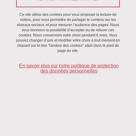
en prenant des objets scientifiques plus précis permettant
d’enrichir les problématisations portées par les axes. Leur
Ce site utilise des cookies pour vous proposer la lecture de
niveau infra donne l’opportunité de développer des
vidéos, pour vous permettre de partager le contenu sur les
réseaux sociaux, et pour mesurer l’audience des pages. Nous
activités de recherche collective entre enseignants-
vous donnons la possibilité d’accepter ou de refuser ces
chercheurs et avec les doctorants.
cookies. Nous conservons votre choix pendant 6 mois. Vous
pouvez changer d’avis et modifier votre choix à tout moment en
cliquant sur le lien "Gestion des cookies" situé dans le pied de
page du site.
En savoir plus sur notre politique de protection
des données personnelles
Industries culturelles et créatives, plateformes numériques
Action de recherche 1