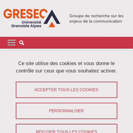
Aller au contenu principal
Gestion des cookies
Groupe de recherche sur les
enjeux de la communication
Navigation principale
Navigation principale mobile
Fil d'Ariane
Accueil
Recherche
Ce site utilise des cookies et vous donne le
contrôle sur ceux que vous souhaitez activer.
Actions de recherche
ACCEPTER TOUS LES COOKIES
Partager sur Facebook
Partager sur LinkedIn
Imprimer
Partager
Partager l'URL de cette page
PERSONNALISER
L’objectif des actions de recherche est de nourrir les axes
REFUSER TOUS LES COOKIES