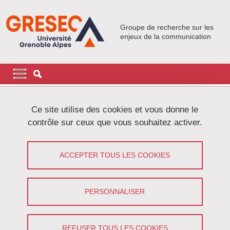
Aller au contenu principal
Gestion des cookies
Groupe de recherche sur les
enjeux de la communication
Navigation principale
Navigation principale mobile
Fil d'Ariane
Accueil
Recherche
Ce site utilise des cookies et vous donne le
Action publique et enjeux de la numérisation : diversité
contrôle sur ceux que vous souhaitez activer.
culturelle et pluralisme
Action publique et enjeux de la
ACCEPTER TOUS LES COOKIES
numérisation : diversité culturelle et
pluralisme
PERSONNALISER
Action de recherche 2
REFUSER TOUS LES COOKIES