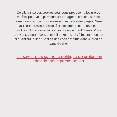
Partager sur Facebook
Partager sur LinkedIn
Imprimer
Partager
Partager l'URL de cette page
Ce site utilise des cookies pour vous proposer la lecture de
vidéos, pour vous permettre de partager le contenu sur les
réseaux sociaux, et pour mesurer l’audience des pages. Nous
vous donnons la possibilité d’accepter ou de refuser ces
cookies. Nous conservons votre choix pendant 6 mois. Vous
pouvez changer d’avis et modifier votre choix à tout moment en
cliquant sur le lien "Gestion des cookies" situé dans le pied de
page du site.
En savoir plus sur notre politique de protection
des données personnelles
Cette action de recherche 2 vise fondamentalement à questionner
la place et la portée de l’action publique dans l’accompagnement
et la régulation des télécommunications, des médias et d’Internet
dans un contexte de numérisation des communications. L’attention
se porte notamment sur les enjeux du processus de numérisation