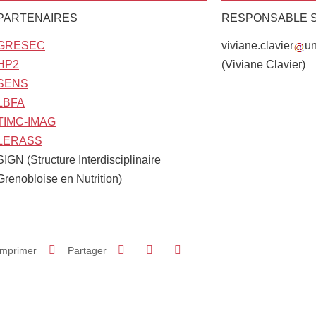
PARTENAIRES
RESPONSABLE S
GRESEC
viviane.clavier
un
HP2
(Viviane Clavier)
SENS
LBFA
TIMC-IMAG
LERASS
SIGN (Structure Interdisciplinaire
Grenobloise en Nutrition)
Partager sur Facebook
Partager sur LinkedIn
Imprimer
Partager
Partager l'URL de cette page