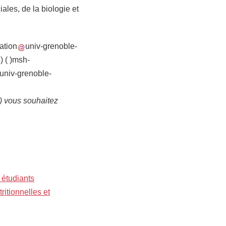
ales, de la biologie et
ation
univ-grenoble-
s)
( )
msh-
univ-grenoble-
s) vous souhaitez
 étudiants
ritionnelles et