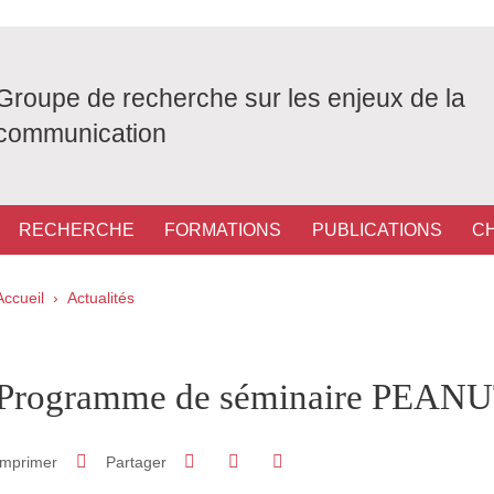
Groupe de recherche sur les enjeux de la
communication
RECHERCHE
FORMATIONS
PUBLICATIONS
C
Fil d'Ariane
Accueil
Actualités
pale Sidebar
Programme de séminaire PEAN
Partager sur Facebook
Partager sur LinkedIn
Imprimer
Partager
Partager l'URL de cette page