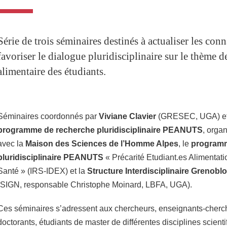
Série de trois séminaires destinés à actualiser les conn
favoriser le dialogue pluridisciplinaire sur le thème de
alimentaire des étudiants.
Séminaires coordonnés par
Viviane Clavier
(GRESEC, UGA) et
programme de recherche pluridisciplinaire PEANUTS
, orga
avec la
Maison des Sciences de l’Homme Alpes
, le
programm
pluridisciplinaire PEANUTS
« Précarité Etudiant.es Alimentati
Santé » (IRS-IDEX) et la
Structure Interdisciplinaire Grenoblo
(SIGN, responsable Christophe Moinard, LBFA, UGA).
Ces séminaires s’adressent aux chercheurs, enseignants-cherch
doctorants, étudiants de master de différentes disciplines scienti