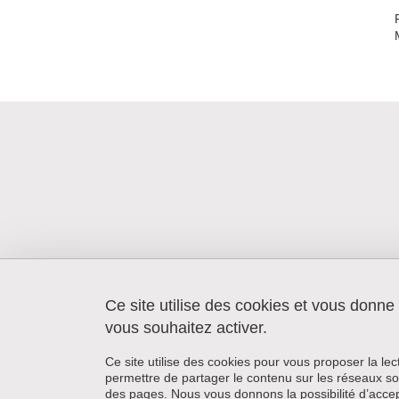
Ce site utilise des cookies et vous donne
Laboratoire Gresec
Institut de la communication et des
vous souhaitez activer.
médias
11 avenue du 8 mai 1945
Ce site utilise des cookies pour vous proposer la le
BP 337
permettre de partager le contenu sur les réseaux so
38434 Échirolles
des pages. Nous vous donnons la possibilité d’accep