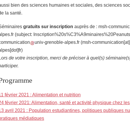
aussi bien des sciences humaines et sociales, des sciences soci
de la santé.
Séminaires
gratuits sur inscription
auprès de :
msh-communic
alpes.fr
(subject: Inscription%20s%C3%A9minaires%20Peanut
communication
univ-grenoble-alpes.fr
(msh-communication[at]
alpes[dot]fr)
Lors de votre inscription, merci de préciser à quel(s) séminaire(
participer.
Programme
11 février 2021 : Alimentation et nutrition
24 février 2021: Alimentation, santé et activité physique chez les
13 avril 2021 : Population estudiantines, politiques publiques nut
pratiques médiatiques