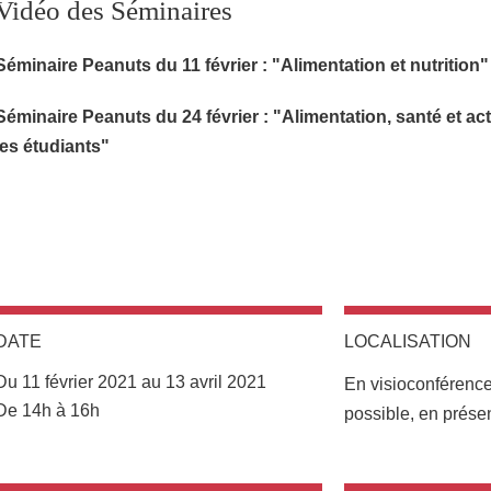
Vidéo des Séminaires
Séminaire Peanuts du 11 février : "Alimentation et nutrition"
Séminaire Peanuts du 24 février : "Alimentation, santé et ac
les étudiants"
DATE
LOCALISATION
Complément lieu
Du 11 février 2021 au 13 avril 2021
En visioconférence
Complément date
De 14h à 16h
possible, en prése