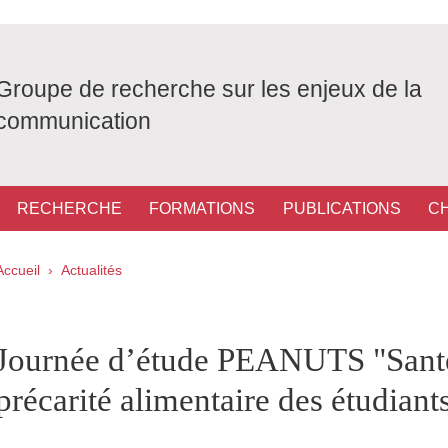
Groupe de recherche sur les enjeux de la
communication
RECHERCHE
FORMATIONS
PUBLICATIONS
C
Fil d'Ariane
Accueil
Actualités
pale Sidebar
Journée d’étude PEANUTS "Santé
précarité alimentaire des étudiant