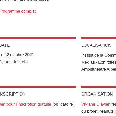
Programme complet
DATE
LOCALISATION
Complément lieu
Le 22 octobre 2021
Institut de la Com
Complément date
A partir de 8h45
Médias - Echirolle
Amphithéatre Albe
INSCRIPTION
ORGANISATION
lien pour l'inscription gratuite
(obligatoire)
Viviane Clavier,
res
du projet Peanuts 