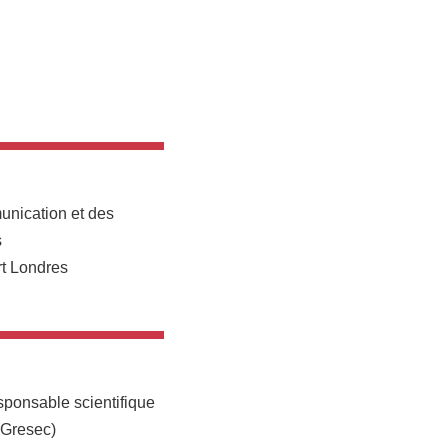
munication et des
s
rt Londres
ponsable scientifique
(Gresec)