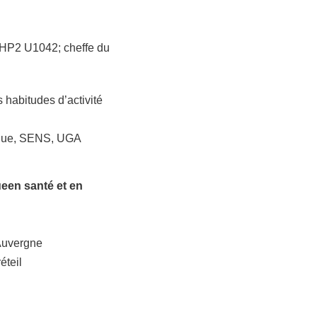
 HP2 U1042; cheffe du
 habitudes d’activité
ysique, SENS, UGA
ueen santé et en
Auvergne
éteil