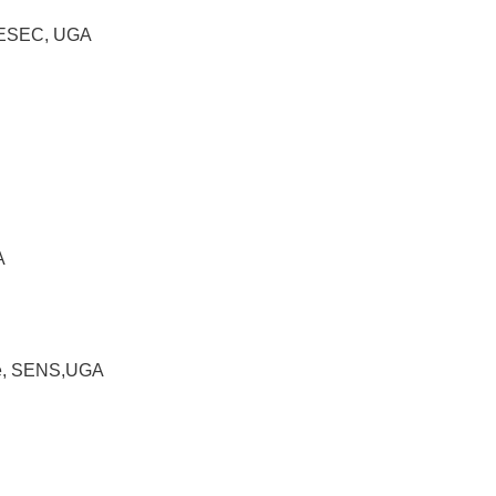
GRESEC, UGA
A
nté, SENS,UGA