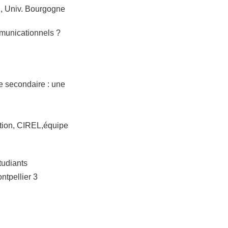
, Univ. Bourgogne
mmunicationnels ?
le secondaire : une
tion, CIREL,équipe
tudiants
ntpellier 3