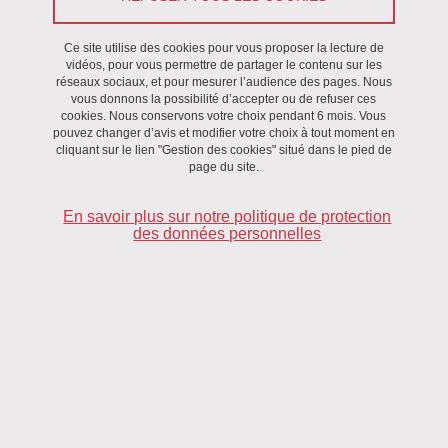
Ce site utilise des cookies pour vous proposer la lecture de
Première partie (exclusivement en ligne et en français) sur
vidéos, pour vous permettre de partager le contenu sur les
le format table ronde commencera à 9h30 jusqu'à 12h.
réseaux sociaux, et pour mesurer l’audience des pages. Nous
vous donnons la possibilité d’accepter ou de refuser ces
Deuxième partie "conférence" aura lieu en modalité
cookies. Nous conservons votre choix pendant 6 mois. Vous
hybride (en ligne et à l’ICM) de 13h30 à 15h45.
pouvez changer d’avis et modifier votre choix à tout moment en
cliquant sur le lien "Gestion des cookies" situé dans le pied de
page du site.
En savoir plus sur notre politique de protection
DATE
des données personnelles
Le 7 juillet 2023
Complément date
De 9h30 à 15h45
LOCALISATION
Complément lieu
Institut de la Communication et des Médias