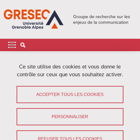
Aller au contenu principal
Gestion des cookies
Groupe de recherche sur les
enjeux de la communication
Navigation principale
Navigation principale mobile
Fil d'Ariane
Accueil
Actualités
Ce site utilise des cookies et vous donne le
contrôle sur ceux que vous souhaitez activer.
IAMCR "Climat, Média et Problèmes
publics"
ACCEPTER TOUS LES COOKIES
Partager sur Facebook
Partager sur LinkedIn
Imprimer
Partager
PERSONNALISER
Partager l'URL de cette page
Le 7 juillet 2023
REFUSER TOUS LES COOKIES