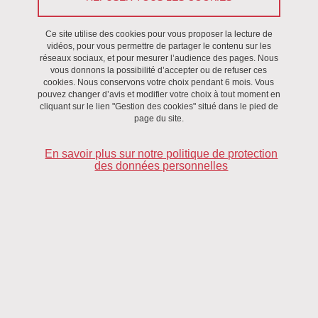
Ce site utilise des cookies pour vous proposer la lecture de
vidéos, pour vous permettre de partager le contenu sur les
réseaux sociaux, et pour mesurer l’audience des pages. Nous
vous donnons la possibilité d’accepter ou de refuser ces
cookies. Nous conservons votre choix pendant 6 mois. Vous
pouvez changer d’avis et modifier votre choix à tout moment en
cliquant sur le lien "Gestion des cookies" situé dans le pied de
page du site.
En savoir plus sur notre politique de protection
des données personnelles
Colloque
du 6 au 8 juillet 2021
Date limite de réception des propositions : 15 janvier 2021
"Les territoires de montagne face aux risques et aux changements
climatiques"