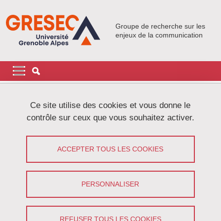
Aller au contenu principal
Gestion des cookies
Groupe de recherche sur les
enjeux de la communication
Navigation principale
Navigation principale mobile
Fil d'Ariane
Accueil
Actualités
Ce site utilise des cookies et vous donne le
contrôle sur ceux que vous souhaitez activer.
Appel à communication
ACCEPTER TOUS LES COOKIES
Partager sur Facebook
Partager sur LinkedIn
Imprimer
Partager
Partager l'URL de cette page
PERSONNALISER
Appel à projets
REFUSER TOUS LES COOKIES