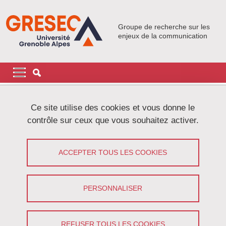
Aller au contenu principal
Gestion des cookies
Groupe de recherche sur les
enjeux de la communication
Navigation principale
Navigation principale mobile
Fil d'Ariane
Accueil
Recherche
Contrats de recherche
REALI-T
Ce site utilise des cookies et vous donne le
contrôle sur ceux que vous souhaitez activer.
REALI-T
ACCEPTER TOUS LES COOKIES
Réseau d’Études et d’Analyses Longitudinales
Interdisciplinaire sur la Téléréalité
PERSONNALISER
Partager sur Facebook
Partager sur LinkedIn
Imprimer
Partager
Partager l'URL de cette page
REFUSER TOUS LES COOKIES