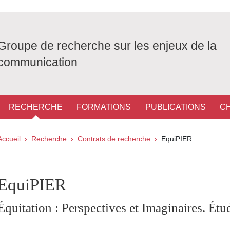
Groupe de recherche sur les enjeux de la
communication
RECHERCHE
FORMATIONS
PUBLICATIONS
C
Fil d'Ariane
Accueil
Recherche
Contrats de recherche
EquiPIER
pale Sidebar
EquiPIER
Équitation : Perspectives et Imaginaires. Étu