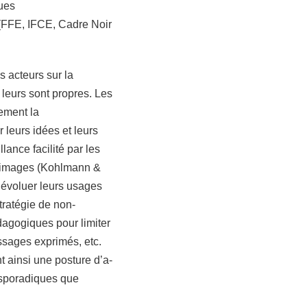
ques
 (FFE, IFCE, Cadre Noir
s acteurs sur la
leurs sont propres. Les
rement la
 leurs idées et leurs
lance facilité par les
 d'images (Kohlmann &
it évoluer leurs usages
tratégie de non-
dagogiques pour limiter
ssages exprimés, etc.
t ainsi une posture d’a-
 sporadiques que