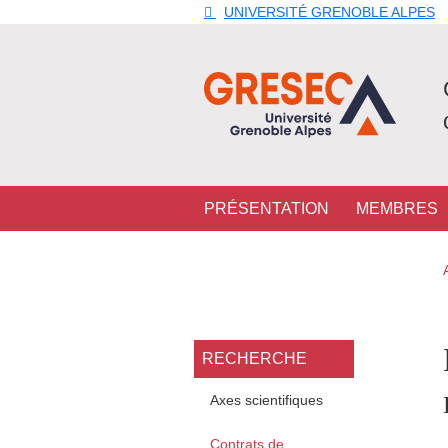
Aller au contenu principal
Gestion des cookies
UNIVERSITÉ GRENOBLE ALPES
Navigation principale
PRÉSENTATION
MEMBRES
Navigation princi
RECHERCHE
Axes scientifiques
Contrats de