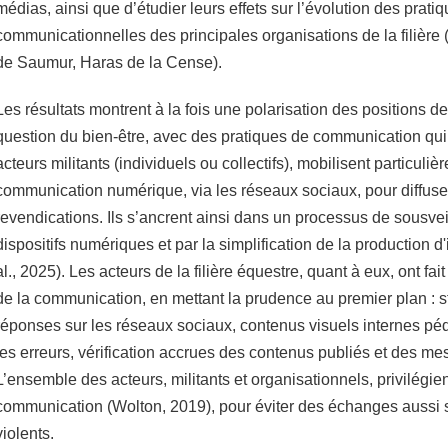
médias, ainsi que d’étudier leurs effets sur l’évolution des prati
communicationnelles des principales organisations de la filière
de Saumur, Haras de la Cense).
Les résultats montrent à la fois une polarisation des positions de
question du bien-être, avec des pratiques de communication qui 
acteurs militants (individuels ou collectifs), mobilisent particuliè
communication numérique, via les réseaux sociaux, pour diffuser
revendications. Ils s’ancrent ainsi dans un processus de sousveil
dispositifs numériques et par la simplification de la production
al., 2025). Les acteurs de la filière équestre, quant à eux, ont fa
de la communication, en mettant la prudence au premier plan : s
réponses sur les réseaux sociaux, contenus visuels internes pé
les erreurs, vérification accrues des contenus publiés et des me
L’ensemble des acteurs, militants et organisationnels, privilégien
communication (Wolton, 2019), pour éviter des échanges aussi
violents.