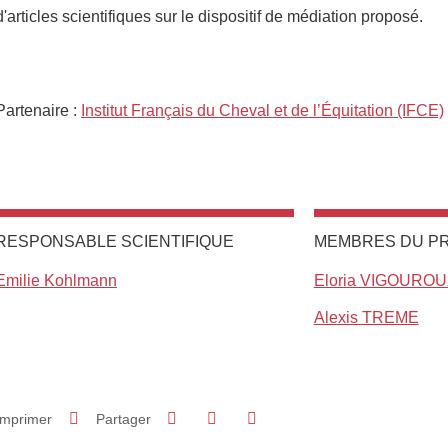
d'articles scientifiques sur le dispositif de médiation proposé.
Partenaire :
Institut Français du Cheval et de l’Équitation (IFCE)
RESPONSABLE SCIENTIFIQUE
MEMBRES DU P
Emilie Kohlmann
Eloria VIGOURO
Alexis TREME
Partager sur Facebook
Partager sur LinkedIn
Imprimer
Partager
Partager l'URL de cette page