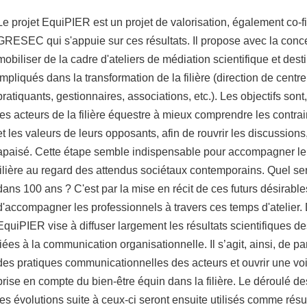
Le projet EquiPIER est un projet de valorisation, également co-f
GRESEC qui s'appuie sur ces résultats. Il propose avec la conce
mobiliser de la cadre d'ateliers de médiation scientifique et des
impliqués dans la transformation de la filière (direction de centr
pratiquants, gestionnaires, associations, etc.). Les objectifs son
les acteurs de la filière équestre à mieux comprendre les contrai
et les valeurs de leurs opposants, afin de rouvrir les discussion
apaisé. Cette étape semble indispensable pour accompagner l
filière au regard des attendus sociétaux contemporains. Quel serait
dans 100 ans ? C'est par la mise en récit de ces futurs désirab
d'accompagner les professionnels à travers ces temps d'atelier. D
EquiPIER vise à diffuser largement les résultats scientifiques d
liées à la communication organisationnelle. Il s’agit, ainsi, de par
des pratiques communicationnelles des acteurs et ouvrir une voi
prise en compte du bien-être équin dans la filière. Le déroulé des
les évolutions suite à ceux-ci seront ensuite utilisés comme résu