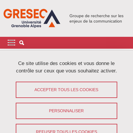
Aller au contenu principal
Gestion des cookies
Groupe de recherche sur les
enjeux de la communication
Navigation principale
Navigation principale mobile
Fil d'Ariane
Accueil
Actualités
Ce site utilise des cookies et vous donne le
contrôle sur ceux que vous souhaitez activer.
Sciences et communication : explorer
les origines, projeter l'habitabilité
ACCEPTER TOUS LES COOKIES
Partager sur Facebook
Partager sur LinkedIn
Imprimer
Partager
PERSONNALISER
Partager l'URL de cette page
Séminaire
/
Recherche
REFUSER TOUS LES COOKIES