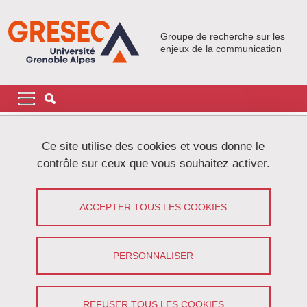
Aller au contenu principal
Gestion des cookies
Groupe de recherche sur les
enjeux de la communication
Navigation principale
Navigation principale mobile
Fil d'Ariane
Accueil
Actualités
Ce site utilise des cookies et vous donne le
contrôle sur ceux que vous souhaitez activer.
Parution du nouvel ouvrage de
Fabienne Martin-Juchat
ACCEPTER TOUS LES COOKIES
Partager sur Facebook
Partager sur LinkedIn
Imprimer
Partager
PERSONNALISER
Partager l'URL de cette page
Parution
REFUSER TOUS LES COOKIES